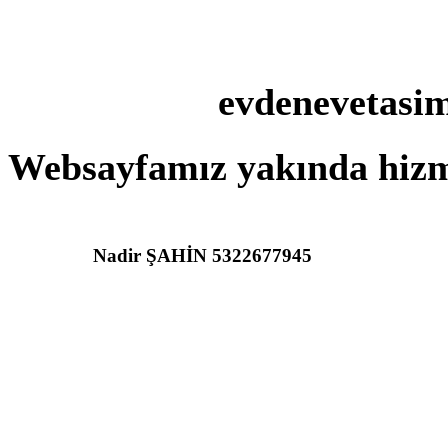
evdenevetasima
Websayfamız yakında hizme
Nadir ŞAHİN 5322677945